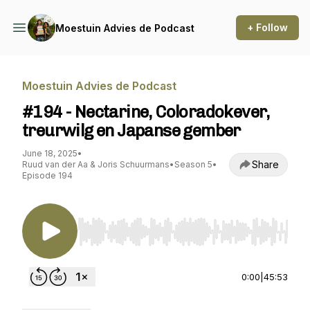
+ Follow
Moestuin Advies de Podcast
Moestuin Advies de Podcast
#194 - Nectarine, Coloradokever,
treurwilg en Japanse gember
June 18, 2025
•
Share
Ruud van der Aa & Joris Schuurmans
•
Season 5
•
Episode 194
Use Left/Right to seek, Home/End to jump to st
0:00
|
45:53